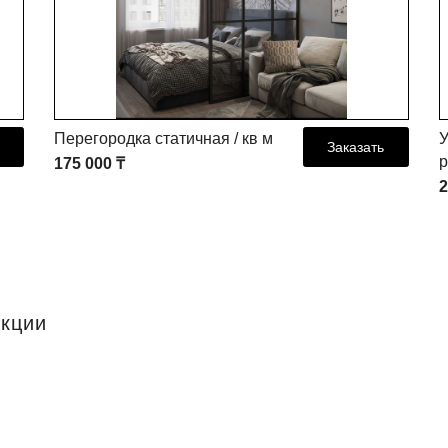
Перегородка статичная / кв м
У
Заказать
р
175 000 ₸
2
екции