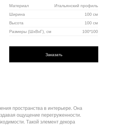
Материал
Итальянский профиль
Ширина
100 см
Высота
100 см
Размеры (ШхВхГ), см
100*100
Заказать
ения пространства в интерьере. Она
создавая ощущение перегруженности.
ходимости. Такой элемент декора