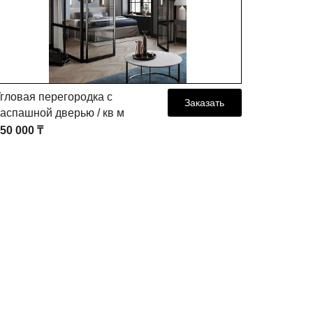
гловая перегородка с
Угловая 
Заказать
аспашной дверью / кв м
раздвижн
50 000 ₸
265 000 ₸