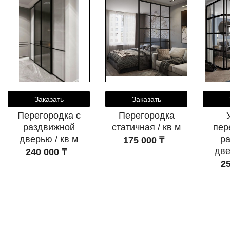
Заказать
Заказать
Перегородка с
Перегородка
раздвижной
статичная / кв м
пер
дверью / кв м
р
175 000 ₸
две
240 000 ₸
25