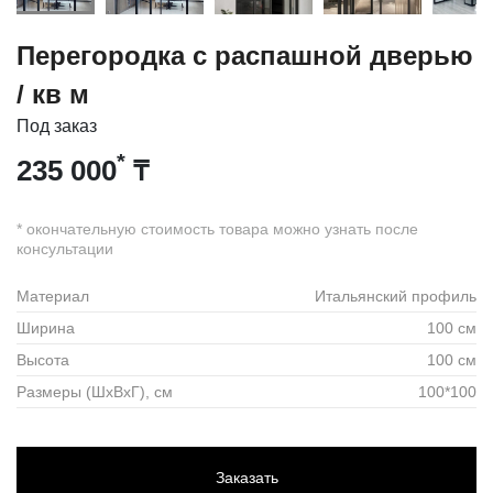
Перегородка с распашной дверью
/ кв м
Под заказ
*
235 000
₸
* окончательную стоимость товара можно узнать после
консультации
Материал
Итальянский профиль
Ширина
100 см
Высота
100 см
Размеры (ШхВхГ), см
100*100
Заказать