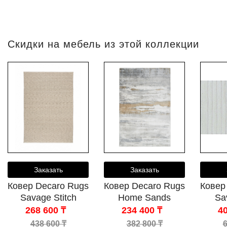
Скидки на мебель из этой коллекции
Заказать
Заказать
Ковер Decaro Rugs
Ковер Decaro Rugs
Ковер
Savage Stitch
Home Sands
Sa
268 600 ₸
234 400 ₸
40
438 600 ₸
382 800 ₸
6