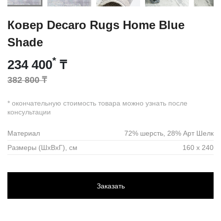
Ковер Decaro Rugs Home Blue
Shade
*
234 400
₸
382 800 ₸
* окончательную стоимость товара можно узнать после
консультации
Материал
72% шерсть, 28% Арт Шелк
Размеры (ШхВхГ), см
160 х 240
Заказать