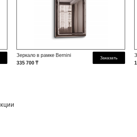
Зеркало в рамке Bernini
З
Заказать
335 700 ₸
1
екции