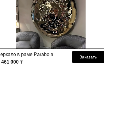
еркало в раме Parabola
Зеркало V
Заказать
 461 000 ₸
333 300 ₸