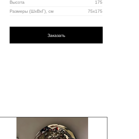
Высота
175
Размеры (ШхВхГ), см
75х175
Заказать